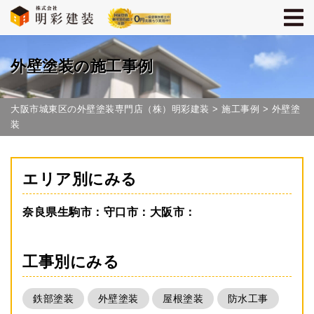
外壁塗装の施工事例
大阪市城東区の外壁塗装専門店（株）明彩建装
>
施工事例
>
外壁塗
装
エリア別にみる
奈良県生駒市
守口市
大阪市
工事別にみる
鉄部塗装
外壁塗装
屋根塗装
防水工事