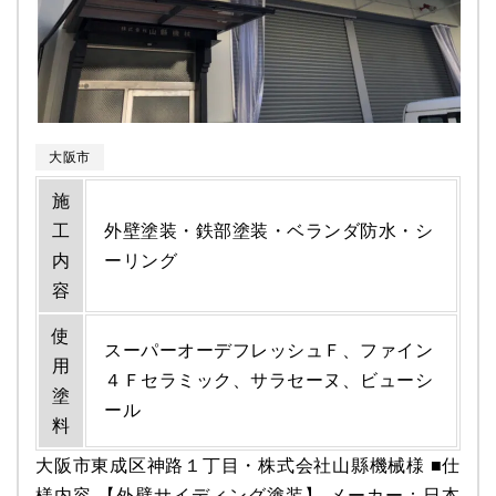
大阪市
施
工
外壁塗装・鉄部塗装・ベランダ防水・シ
内
ーリング
容
使
スーパーオーデフレッシュＦ、ファイン
用
４Ｆセラミック、サラセーヌ、ビューシ
塗
ール
料
大阪市東成区神路１丁目・株式会社山縣機械様 ■仕
様内容 【外壁サイディング塗装】 メーカー：日本