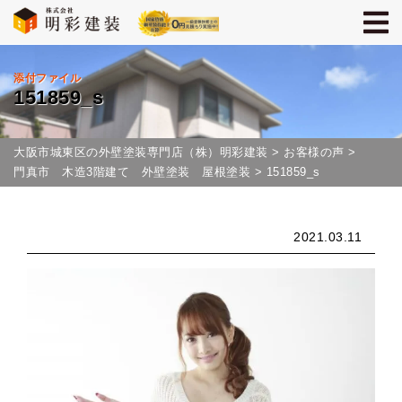
添付ファイル
151859_s
大阪市城東区の外壁塗装専門店（株）明彩建装
>
お客様の声
>
門真市 木造3階建て 外壁塗装 屋根塗装
>
151859_s
2021.03.11