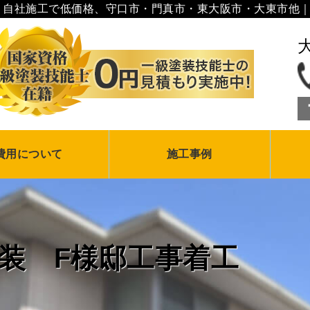
、自社施工で低価格、守口市・門真市・東大阪市・大東市他｜
費用について
施工事例
びでお悩みの方へ
保険を使った修繕
塗装の０円見積り
事後の保証制度
壁塗装の相場
現場レポート
お客様の声
装 F様邸工事着工