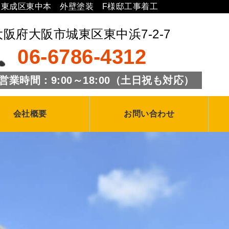
東成区東中本 外壁塗装 F様邸工事着工
大阪府大阪市城東区東中浜7-2-7
06-6786-4312
営業時間：9:00～18:00（土日祝も対応）
会社概要
お問い合わせ
外壁塗装ブログ
塗装の豆知識
新着情報
外壁塗装のお見積り
よくあるご質問