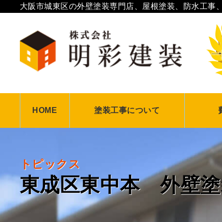
大阪市城東区の外壁塗装専門店、屋根塗装、防水工事
HOME
塗装工事について
カラーシミュレーション
マンション・倉庫の塗装
外壁塗装について
屋根塗装について
防水工事について
瓦屋根漆喰補修
塗装工事の流れ
塗料について
業者選
火災
外壁
工
外
トピックス
東成区東中本 外壁塗